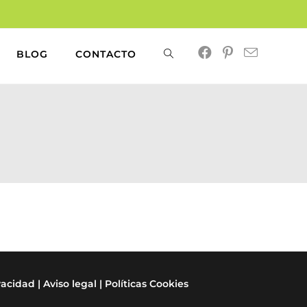
BLOG
CONTACTO
Alternar
búsqueda
de
la
web
ivacidad
|
Aviso legal
|
Políticas Cookies